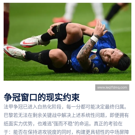
争冠窗口的现实约束
法甲争冠已进入白热化阶段，每一分都可能决定最终归属。
巴黎若无法在剩余关键战中解决上述系统性问题，即便拥有
纸面实力优势，也难逃“强而不稳”的命运。真正的考验在
于：能否在保持进攻锐度的同时，构建更具韧性的中场屏障