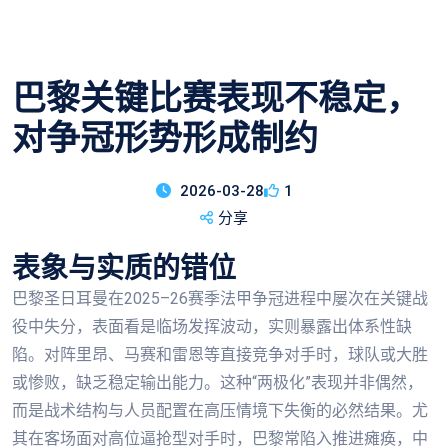
巴黎关键比赛表现不稳定，
对争冠形势形成制约
2026-03-28
1
分享
表象与实质的错位
巴黎圣日耳曼在2025–26赛季法甲争冠进程中屡次在关键战
役中失分，表面看是临场发挥波动，实则暴露出体系性缺
陷。对阵里昂、马赛和雷恩等直接竞争对手时，球队或大胜
或惨败，缺乏稳定输出能力。这种“两极化”表现并非偶然，
而是战术结构与人员配置在高压情境下失衡的必然结果。尤
其在客场面对高位逼抢型对手时，巴黎常陷入推进瘫痪，中