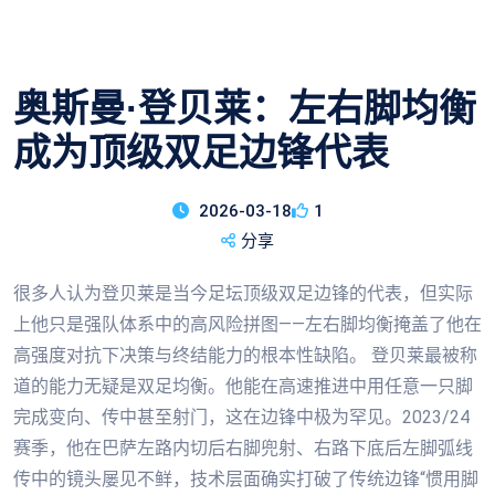
奥斯曼·登贝莱：左右脚均衡
成为顶级双足边锋代表
2026-03-18
1
分享
很多人认为登贝莱是当今足坛顶级双足边锋的代表，但实际
上他只是强队体系中的高风险拼图——左右脚均衡掩盖了他在
高强度对抗下决策与终结能力的根本性缺陷。 登贝莱最被称
道的能力无疑是双足均衡。他能在高速推进中用任意一只脚
完成变向、传中甚至射门，这在边锋中极为罕见。2023/24
赛季，他在巴萨左路内切后右脚兜射、右路下底后左脚弧线
传中的镜头屡见不鲜，技术层面确实打破了传统边锋“惯用脚