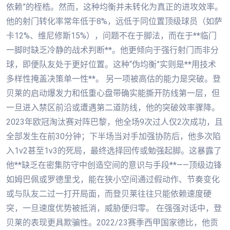
依赖”的桎梏。然而，这种均衡并未转化为真正的进攻效率。
他的射门转化率常年低于8%，远低于同位置顶级球员（如萨
卡12%、维尼修斯15%），问题不在于脚法，而在于**临门
一脚时缺乏冷静的战术判断**。他更倾向于强行射门而非分
球，即便队友处于更好位置。这种“伪均衡”实则是**用技术
多样性掩盖决策单一性**。 另一项被高估的能力是突破。登
贝莱的启动爆发力和低重心盘带确实能撕开防线第一层，但
一旦进入禁区前沿或遭遇第二道防线，他的突破效率骤降。
2023年欧冠淘汰赛对阵巴黎，他全场9次过人仅2次成功，且
全部发生在前30分钟；下半场当对手加强协防后，他多次陷
入1v2甚至1v3的死局，最终选择回传或勉强起脚。这暴露了
他**缺乏在密集防守中创造空间的意识与手段**——顶级边锋
如姆巴佩或罗德里戈，能在狭小空间通过假动作、节奏变化
或与队友二过一打开局面，而登贝莱往往只能依赖速度硬
突，一旦速度优势被抵消，威胁便归零。 在强强对话中，登
贝莱的表现更具欺骗性。2022/23赛季西甲国家德比，他贡