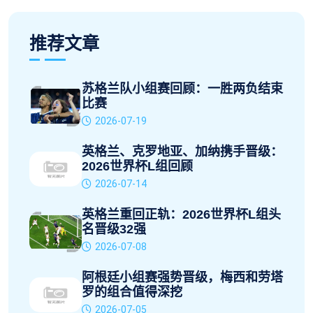
推荐文章
苏格兰队小组赛回顾：一胜两负结束
比赛
2026-07-19
英格兰、克罗地亚、加纳携手晋级：
2026世界杯L组回顾
2026-07-14
英格兰重回正轨：2026世界杯L组头
名晋级32强
2026-07-08
阿根廷小组赛强势晋级，梅西和劳塔
罗的组合值得深挖
2026-07-05