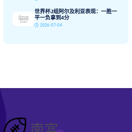
世界杯J组阿尔及利亚表现：一胜一
平一负拿到4分
2026-07-04