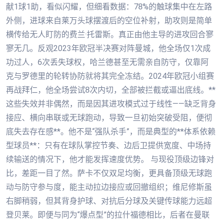
献1球1助，看似闪耀，但细看数据：78%的触球集中在左路
外侧，进球来自莱万头球摆渡后的空位补射，助攻则是简单
横传给无人盯防的费兰·托雷斯。真正由他主导的进攻回合寥
寥无几。反观2023年欧冠半决赛对阵曼城，他全场仅1次成
功过人，6次丢失球权，哈兰德甚至无需亲自防守，仅靠阿
克与罗德里的轮转协防就将其完全冻结。2024年欧冠小组赛
再战拜仁，他全场尝试8次内切，全部被拦截或逼出底线。**
这些失效并非偶然，而是因其进攻模式过于线性——缺乏背身
接应、横向串联或无球跑动，导致一旦初始突破受阻，便彻
底失去存在感**。他不是“强队杀手”，而是典型的**体系依赖
型球员**：只有在球队掌控节奏、边后卫提供宽度、中场持
续输送的情况下，他才能发挥速度优势。 与现役顶级边锋对
比，差距一目了然。萨卡不仅双足均衡，更具备顶级无球跑
动与防守参与度，能主动拉边接应或回撤组织；维尼修斯虽
右脚稍弱，但其背身护球、对抗后分球及关键传球能力远超
登贝莱。即便与同为“爆点型”的拉什福德相比，后者在曼联