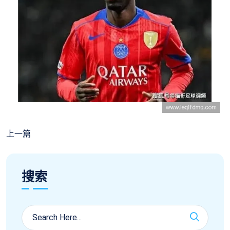
上一篇
搜索