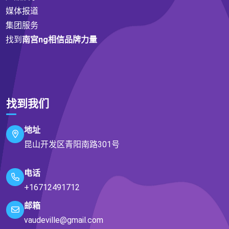
媒体报道
集团服务
找到
南宫ng相信品牌力量
找到我们
地址
昆山开发区青阳南路301号
电话
+16712491712
邮箱
vaudeville@gmail.com