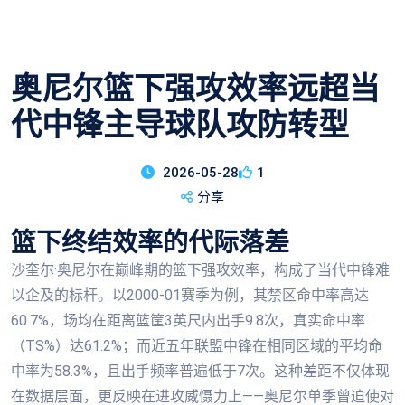
奥尼尔篮下强攻效率远超当
代中锋主导球队攻防转型
2026-05-28
1
分享
篮下终结效率的代际落差
沙奎尔·奥尼尔在巅峰期的篮下强攻效率，构成了当代中锋难
以企及的标杆。以2000-01赛季为例，其禁区命中率高达
60.7%，场均在距离篮筐3英尺内出手9.8次，真实命中率
（TS%）达61.2%；而近五年联盟中锋在相同区域的平均命
中率为58.3%，且出手频率普遍低于7次。这种差距不仅体现
在数据层面，更反映在进攻威慑力上——奥尼尔单季曾迫使对