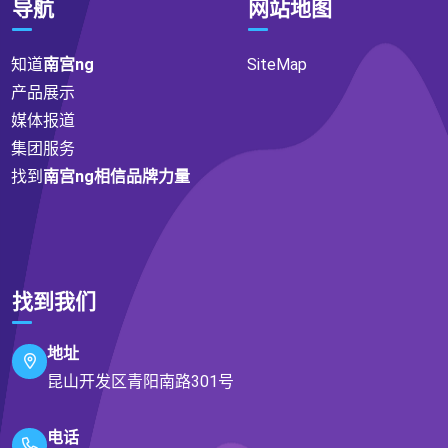
导航
网站地图
知道
南宫ng
SiteMap
产品展示
媒体报道
集团服务
找到
南宫ng相信品牌力量
找到我们
地址
昆山开发区青阳南路301号
电话