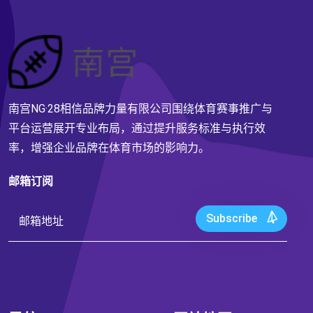
南宫NG·28相信品牌力量有限公司围绕体育赛事推广与
平台运营展开专业布局，通过提升服务标准与执行效
率，增强企业品牌在体育市场的影响力。
邮箱订阅
Subscribe