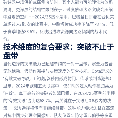
破缺乏中场保护或弱侧协防时，其个人能力可能转化为体系
漏洞。更深层的结构性限制在于，过度依赖边路突破会压缩
中路渗透空间——2024/25赛季法甲，巴黎圣日耳曼在登贝莱
单场过人超5次的比赛中，中路短传成功率下降至78.1%，低
于赛季均值83.5%，反映出进攻资源向边路倾斜的战术代
价。
技术维度的复合要求：突破不止于
盘带
当代边锋的突破能力已超越单纯的一对一盘带，演变为包含
无球跑动、假动作衔接与决策速度的复合技能。Opta定义的
“有效突破”指标（突破后3秒内形成射门、传球或制造犯规）
显示，2024年欧洲五大联赛中，仅31%的过人动作被归类为
“有效”。真正高效的突破者如姆巴佩，在2024/25赛季前半程
的“有效突破”占比达58.7%，其关键在于突破后0.8秒内的决
策——62%选择横传而非继续盘带。这种能力要求边锋在高速
对抗中同步处理空间感知、队友位置与防守重心偏移等多重