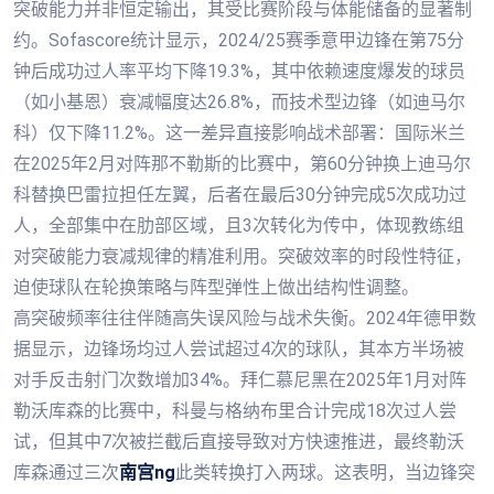
突破能力并非恒定输出，其受比赛阶段与体能储备的显著制
约。Sofascore统计显示，2024/25赛季意甲边锋在第75分
钟后成功过人率平均下降19.3%，其中依赖速度爆发的球员
（如小基恩）衰减幅度达26.8%，而技术型边锋（如迪马尔
科）仅下降11.2%。这一差异直接影响战术部署：国际米兰
在2025年2月对阵那不勒斯的比赛中，第60分钟换上迪马尔
科替换巴雷拉担任左翼，后者在最后30分钟完成5次成功过
人，全部集中在肋部区域，且3次转化为传中，体现教练组
对突破能力衰减规律的精准利用。突破效率的时段性特征，
迫使球队在轮换策略与阵型弹性上做出结构性调整。
高突破频率往往伴随高失误风险与战术失衡。2024年德甲数
据显示，边锋场均过人尝试超过4次的球队，其本方半场被
对手反击射门次数增加34%。拜仁慕尼黑在2025年1月对阵
勒沃库森的比赛中，科曼与格纳布里合计完成18次过人尝
试，但其中7次被拦截后直接导致对方快速推进，最终勒沃
库森通过三次
南宫ng
此类转换打入两球。这表明，当边锋突