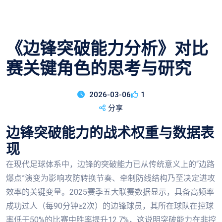
《边锋突破能力分析》对比
赛关键角色的思考与研究
2026-03-06
1
分享
边锋突破能力的战术权重与数据表
现
在现代足球体系中，边锋的突破能力已从传统意义上的“边路
爆点”演变为影响攻防转换节奏、牵制防线结构乃至决定进攻
效率的关键变量。2025赛季五大联赛数据显示，具备高频率
成功过人（每90分钟≥2次）的边锋球员，其所在球队在控球
率低于50%的比赛中胜率提升12.7%，这说明突破能力在非控