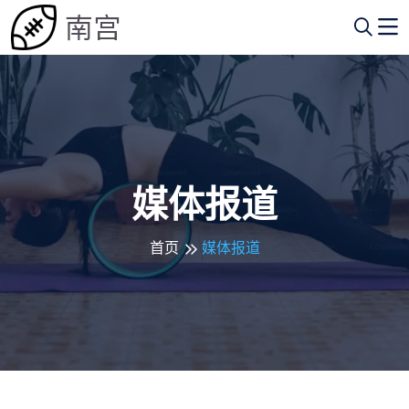
媒体报道
首页
媒体报道