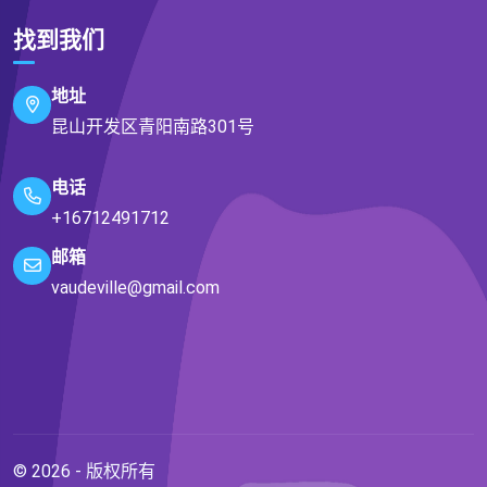
找到我们
地址
昆山开发区青阳南路301号
电话
+16712491712
邮箱
vaudeville@gmail.com
© 2026 - 版权所有