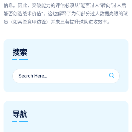
信息。因此，突破能力的评估必须从“能否过人”转向“过人后
能否创造战术价值”，这也解释了为何部分过人数据亮眼的球
员（如某些意甲边锋）并未显著提升球队进攻效率。
搜索
导航