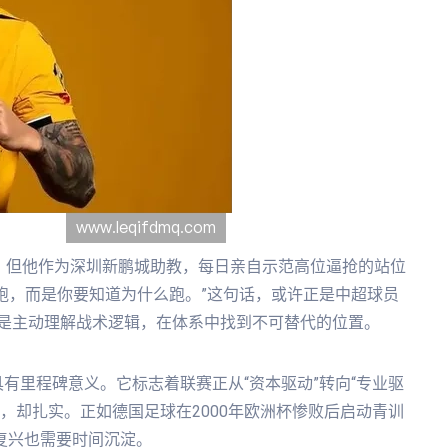
，但他作为深圳新鹏城助教，每日亲自示范高位逼抢的站位
跑，而是你要知道为什么跑。”这句话，或许正是中超球员
而是主动理解战术逻辑，在体系中找到不可替代的位置。
有里程碑意义。它标志着联赛正从“资本驱动”转向“专业驱
慢，却扎实。正如德国足球在2000年欧洲杯惨败后启动青训
的复兴也需要时间沉淀。