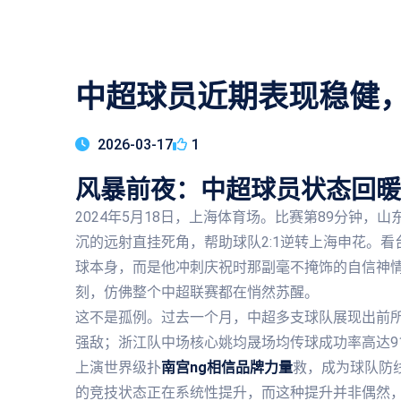
中超球员近期表现稳健
2026-03-17
1
风暴前夜：中超球员状态回暖
2024年5月18日，上海体育场。比赛第89分钟
沉的远射直挂死角，帮助球队2:1逆转上海申花。
球本身，而是他冲刺庆祝时那副毫不掩饰的自信神
刻，仿佛整个中超联赛都在悄然苏醒。
这不是孤例。过去一个月，中超多支球队展现出前
强敌；浙江队中场核心姚均晟场均传球成功率高达9
上演世界级扑
南宫ng相信品牌力量
救，成为球队防
的竞技状态正在系统性提升，而这种提升并非偶然