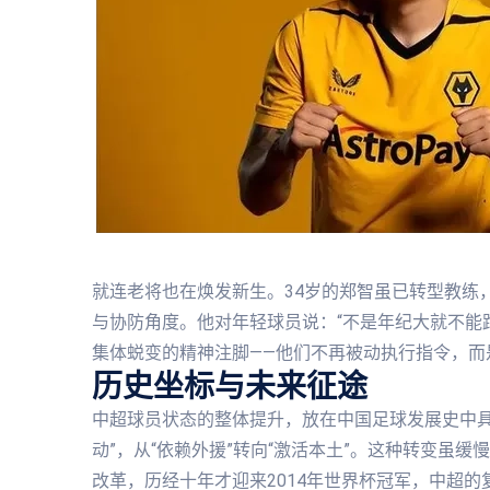
就连老将也在焕发新生。34岁的郑智虽已转型教练
与协防角度。他对年轻球员说：“不是年纪大就不能
集体蜕变的精神注脚——他们不再被动执行指令，
历史坐标与未来征途
中超球员状态的整体提升，放在中国足球发展史中具
动”，从“依赖外援”转向“激活本土”。这种转变虽缓
改革，历经十年才迎来2014年世界杯冠军，中超