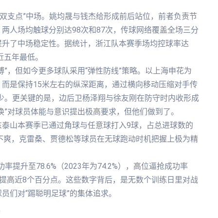
调“双支点”中场。姚均晟与钱杰给形成前后站位，前者负责节
两人场均触球分别达98次和87次，传球网络覆盖全场三分
提升了中场稳定性。据统计，浙江队本赛季场均控球率达
为近五年最低。
”，但如今更多球队采用“弹性防线”策略。以上海申花为
而是保持15米左右的纵深距离，通过横向移动压缩对手传
最少。更关键的是，边后卫杨泽翔与徐友刚在防守时内收形成
换”对球员体能与意识提出极高要求，但他们做到了。
东泰山本赛季已通过角球与任意球打入9球，占总进球数的
试不爽，克雷桑、贾德松等球员在无球跑动时机把握上极为精
提升至78.6%（2023年为74.2%），高位逼抢成功率
季提高近8个百分点。这些数字背后，是无数个训练日里对战
员们对“踢聪明足球”的集体追求。