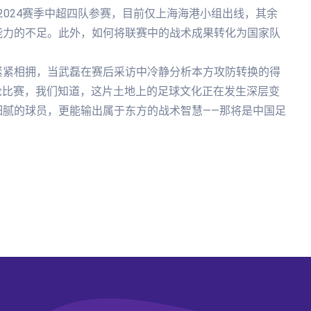
2024赛季中超四队参赛，目前仅上海海港小组出线，其余
能力的不足。此外，如何将联赛中的战术成果转化为国家队
紧紧相拥，当武磊在赛后采访中冷静分析本方攻防转换的得
语讨论比赛，我们知道，这片土地上的足球文化正在发生深层变
细腻的球员，更能输出属于东方的战术智慧——那将是中国足