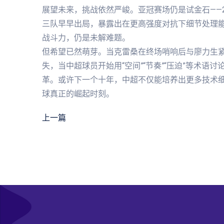
展望未来，挑战依然严峻。亚冠赛场仍是试金石——
三队早早出局，暴露出在更高强度对抗下细节处理
战斗力，仍是未解难题。
但希望已然萌芽。当克雷桑在终场哨响后与廖力生
失，当中超球员开始用“空间”“节奏”“压迫”等术
革。或许下一个十年，中超不仅能培养出更多技术
球真正的崛起时刻。
上一篇