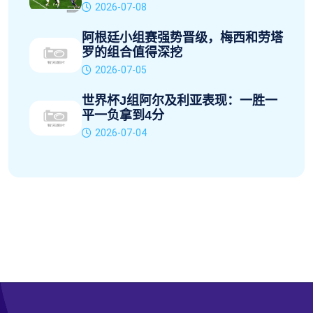
2026-07-08
阿根廷小组赛强势晋级，梅西和劳塔
罗的组合值得深挖
2026-07-05
世界杯J组阿尔及利亚表现：一胜一
平一负拿到4分
2026-07-04