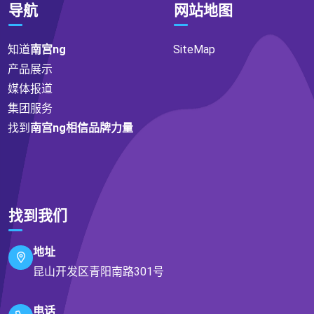
导航
网站地图
知道
南宫ng
SiteMap
产品展示
媒体报道
集团服务
找到
南宫ng相信品牌力量
找到我们
地址
昆山开发区青阳南路301号
电话