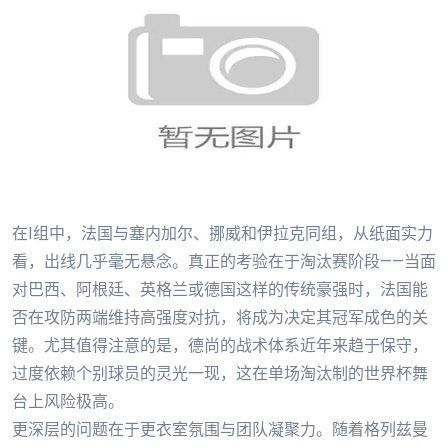
在I组中，法国与塞内加尔、挪威和伊拉克同组，从纸面实力
看，出线几乎毫无悬念。真正的考验在于淘汰赛阶段——当面
对巴西、阿根廷、英格兰或德国这样的传统豪强时，法国能
否在攻防两端维持高强度对抗，将成为决定其冠军成色的关
键。尤其值得注意的是，德尚的战术体系近年来趋于保守，
过度依赖个别球员的灵光一现，这在单场淘汰制的世界杯舞
台上风险极高。
更深层的问题在于更衣室氛围与团队凝聚力。随着格列兹曼