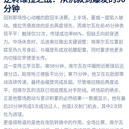
分钟
回到那场惊心动魄的欧冠半决赛。上半场，曼城一度陷入被
动。维拉凭借高效的反击两度领先，而席尔瓦在前45分钟表
现平平：触球仅32次，传球成功率86%，但缺乏向前穿透
力。中场休息时，瓜迪奥拉做出关键调整：将席尔瓦位置前
提至伪九号身后，与福登形成双前腰配置，同时要求他更多
内切接应罗德里长传。
这一变阵立竿见影。第58分钟，席尔瓦在中圈附近断球后迅
速分边，助攻哈兰德扳平比分；第73分钟，他又在右肋部策
动连续传递，最终由福登完成反超。尽管维拉随后再度追
平，但席尔瓦的活跃已彻底搅乱对手防线。终场前的绝杀，
正是他整场跑动与意识积累的必然结果——数据显示，他在最
后20分钟完成5次成功过人，创造3次射门机会，其中2次转
化为进球。
更值得称道的是他在攻防转换中的作用。全场比赛，席尔瓦