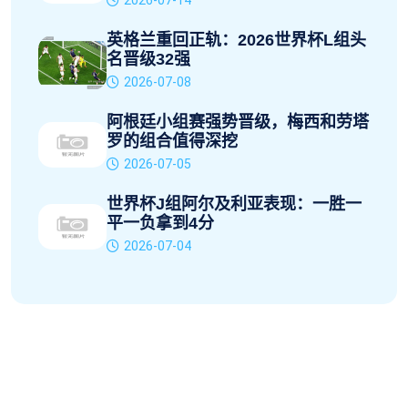
英格兰重回正轨：2026世界杯L组头
名晋级32强
2026-07-08
阿根廷小组赛强势晋级，梅西和劳塔
罗的组合值得深挖
2026-07-05
世界杯J组阿尔及利亚表现：一胜一
平一负拿到4分
2026-07-04