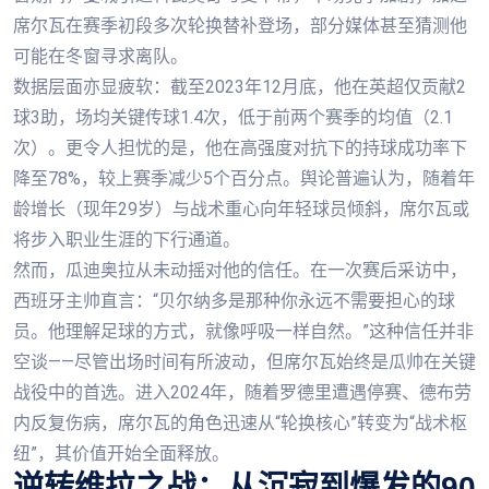
席尔瓦在赛季初段多次轮换替补登场，部分媒体甚至猜测他
可能在冬窗寻求离队。
数据层面亦显疲软：截至2023年12月底，他在英超仅贡献2
球3助，场均关键传球1.4次，低于前两个赛季的均值（2.1
次）。更令人担忧的是，他在高强度对抗下的持球成功率下
降至78%，较上赛季减少5个百分点。舆论普遍认为，随着年
龄增长（现年29岁）与战术重心向年轻球员倾斜，席尔瓦或
将步入职业生涯的下行通道。
然而，瓜迪奥拉从未动摇对他的信任。在一次赛后采访中，
西班牙主帅直言：“贝尔纳多是那种你永远不需要担心的球
员。他理解足球的方式，就像呼吸一样自然。”这种信任并非
空谈——尽管出场时间有所波动，但席尔瓦始终是瓜帅在关键
战役中的首选。进入2024年，随着罗德里遭遇停赛、德布劳
内反复伤病，席尔瓦的角色迅速从“轮换核心”转变为“战术枢
纽”，其价值开始全面释放。
逆转维拉之战：从沉寂到爆发的90