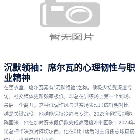
沉默领袖：席尔瓦的心理韧性与职
业精神
在更衣室，席尔瓦素有“沉默领袖”之称。他极少接受深度专
访，社交媒体更新频率极低，却总在训练场上第一个到场、
最后一个离开。这种低调作风与其赛场表现形成鲜明对比——
越是关键战役，他越能保持冷静与专注。2023年欧冠决赛对
阵国米，他在加时赛末段仍能完成高强度冲刺回防；2024年
足总杯半决赛对阵切尔西，他在0比1落后时主罚任意球直接