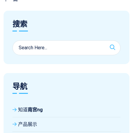
搜索
导航
知道
南宫ng
产品展示