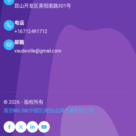
昆山开发区青阳南路301号
电话
+16712491712
邮箱
vaudeville@gmail.com
© 2026 - 版权所有
南宫NG·28(中国区)相信品牌力量有限公司