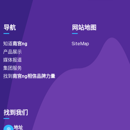
导航
网站地图
知道
南宫ng
SiteMap
产品展示
媒体报道
集团服务
找到
南宫ng相信品牌力量
找到我们
地址