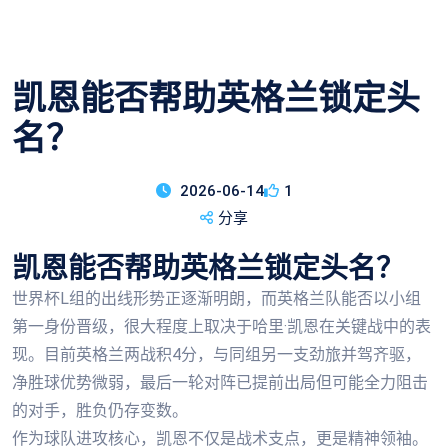
凯恩能否帮助英格兰锁定头
名？
2026-06-14
1
分享
凯恩能否帮助英格兰锁定头名？
世界杯L组的出线形势正逐渐明朗，而英格兰队能否以小组
第一身份晋级，很大程度上取决于哈里·凯恩在关键战中的表
现。目前英格兰两战积4分，与同组另一支劲旅并驾齐驱，
净胜球优势微弱，最后一轮对阵已提前出局但可能全力阻击
的对手，胜负仍存变数。
作为球队进攻核心，凯恩不仅是战术支点，更是精神领袖。