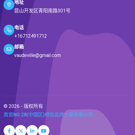
地址
昆山开发区青阳南路301号
电话
+16712491712
邮箱
vaudeville@gmail.com
© 2026 - 版权所有
南宫NG·28(中国区)相信品牌力量有限公司