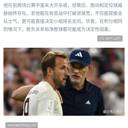
他在前两场比赛中虽未大开杀戒，但策应、跑动和定位球威
胁始终存在。若他能在收官战中打破进球荒，不仅能提振全
队士气，更可能直接决定小组排名走向。毕竟，在积分相同
的情况下，胜负关系和净胜球都可能成为决定性因素。