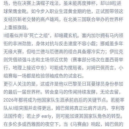
场，他在决赛上演帽子戏法，虽未能再度捧杯，却以8粒进
球荣膺金靴。如今步入职业生涯黄金期的他，正试图带领这
支经历新老交替的高卢雄鸡，在北美三国联合举办的世界杯
上重振旗鼓。
I组看似并非“死亡之组”，却暗藏玄机。塞内加尔拥有马内领
衔的非洲劲旅，身体对抗与反击速度不容小觑；挪威虽多年
无缘大赛，但哈兰德与厄德高的组合具备爆冷实力；伊拉克
则凭借顽强斗志和主场邻近优势（赛事部分场次在墨西哥举
行，地理上接近中东）可能成为搅局者。对姆巴佩而言，小
组赛每一场都是检验领袖成色的试金石。
更引人关注的是，这或许是他以巴黎圣日耳曼球员身份参加
的最后一届世界杯。转会皇马的传闻持续发酵，无论去留，
2026年都将成为他国家队生涯承前启后的关键节点。若能率
队从I组突围并走得更远，姆巴佩将真正比肩齐达内、亨利等
法国传奇；若止步 early，则可能加速其国家队角色的转型。
在多伦多或西雅图的夜空下，当《马赛曲》响起，姆巴佩的