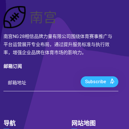
南宫NG·28相信品牌力量有限公司围绕体育赛事推广与
平台运营展开专业布局，通过提升服务标准与执行效
率，增强企业品牌在体育市场的影响力。
邮箱订阅
Subscribe
导航
网站地图