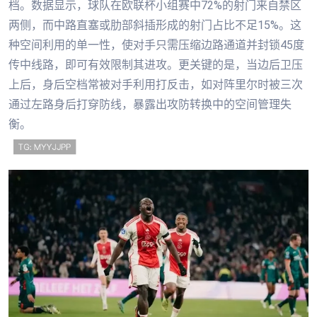
档。数据显示，球队在欧联杯小组赛中72%的射门来自禁区
两侧，而中路直塞或肋部斜插形成的射门占比不足15%。这
种空间利用的单一性，使对手只需压缩边路通道并封锁45度
传中线路，即可有效限制其进攻。更关键的是，当边后卫压
上后，身后空档常被对手利用打反击，如对阵里尔时被三次
通过左路身后打穿防线，暴露出攻防转换中的空间管理失
衡。