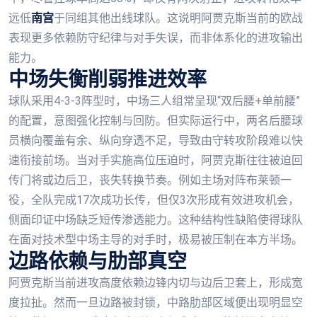
远低
南宫
于同组其他出线球队。这说明阿贾克斯当前的欧战
表现更多依赖防守纪律与对手失误，而非体系化的进攻输出
能力。
中场失衡削弱推进效率
球队采用4-3-3阵型时，中场三人组常呈现“双后腰+单前腰”
的配置，意图强化控制与回防。但实际运行中，两名后腰球
员横向覆盖有余、纵向穿透不足，导致由守转攻阶段难以快
速衔接前场。当对手实施高位压迫时，阿贾克斯往往被迫回
传门将或边后卫，丧失转换节奏。例如主场对阵布莱顿一
役，全队完成17次成功长传，但仅3次形成有效进攻机会，
侧面印证中场缺乏短传渗透能力。这种结构性缺陷使得球队
在面对技术型中场主导的对手时，极易被压制在本方半场。
边路依赖与肋部真空
阿贾克斯当前进攻高度依赖边锋内切与边后卫套上，形成宽
度拉扯。然而一旦边路被封锁，中路肋部区域便出现明显空