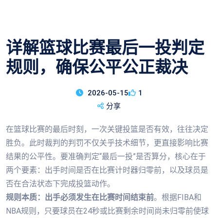
详解篮球比赛最后一投判定
规则，确保公平公正裁决
2026-05-15
1
分享
在篮球比赛的最后时刻，一次关键投篮是否有效，往往决定
胜负。此时裁判的判罚不仅关乎技术细节，更直接影响比赛
结果的公平性。要准确判定“最后一投”是否算分，核心在于
两个要素：出手时间是否在比赛计时器归零前，以及球员是
否在合法状态下完成投篮动作。
规则本质：出手必须发生在比赛时间结束前
。根据FIBA和
NBA规则，只要球员在24秒或比赛剩余时间尚未归零前使球