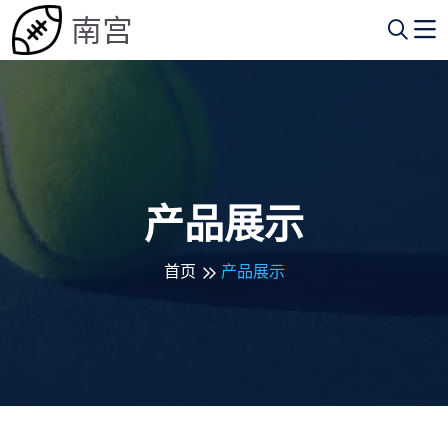
产品展示
首页
产品展示