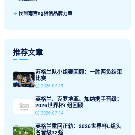
找到
南宫ng相信品牌力量
推荐文章
苏格兰队小组赛回顾：一胜两负结束
比赛
2026-07-19
英格兰、克罗地亚、加纳携手晋级：
2026世界杯L组回顾
2026-07-14
英格兰重回正轨：2026世界杯L组头
名晋级32强